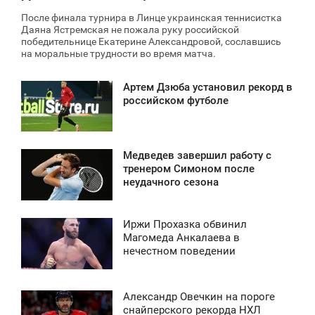
После финала турнира в Линце украинская теннисистка
Даяна Ястремская не пожала руку российской
победительнице Екатерине Александровой, сославшись
на моральные трудности во время матча.
Артем Дзюба установил рекорд в
7:03
российском футболе
СРЕДА
2 137
Медведев завершил работу с
3:45
тренером Симоном после
неудачного сезона
ТОРНИК
2 527
Иржи Прохазка обвинил
4:03
Магомеда Анкалаева в
нечестном поведении
ПОНЕДЕЛЬНИК
0
Александр Овечкин на пороге
4:00
снайперского рекорда НХЛ