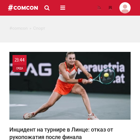
#comcon
Спорт
23:44
СРЕДА
0
2 612
Инцидент на турнире в Линце: отказ от
рукопожатия после финала