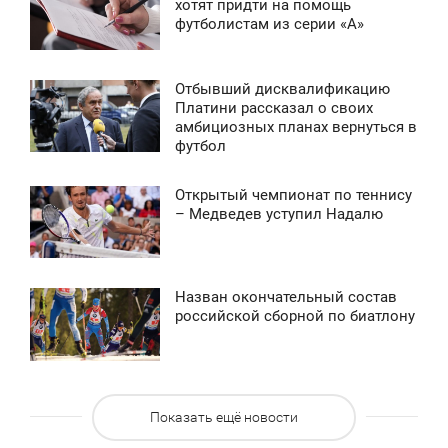
1:42
хотят придти на помощь
4 596
футболистам из серии «А»
СРЕДА
0
Отбывший дисквалификацию
11:29
Платини рассказал о своих
3 634
амбициозных планах вернуться в
ПОНЕДЕЛЬНИК
футбол
0
Открытый чемпионат по теннису
12:31
– Медведев уступил Надалю
4 795
ВОСКРЕСЕНЬЕ
0
Назван окончательный состав
3:05
российской сборной по биатлону
4 306
ВОСКРЕСЕНЬЕ
0
Показать ещё новости
4 309