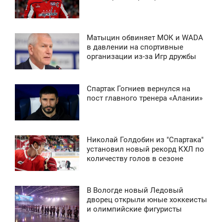
2 164
ПОНЕДЕЛЬНИК
0
Матыцин обвиняет МОК и WADA
9:36
в давлении на спортивные
1 935
организации из-за Игр дружбы
ВОСКРЕСЕНЬЕ
0
Спартак Гогниев вернулся на
11:12
пост главного тренера «Алании»
3 232
ТОРНИК
0
Николай Голдобин из "Спартака"
4:50
установил новый рекорд КХЛ по
2 719
количеству голов в сезоне
ПОНЕДЕЛЬНИК
0
В Вологде новый Ледовый
1:23
дворец открыли юные хоккеисты
2 516
и олимпийские фигуристы
ЯТНИЦА