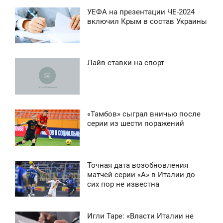
0
УЕФА на презентации ЧЕ-2024
1:28
включил Крым в состав Украины
7 407
СРЕДА
0
Лайв ставки на спорт
6:43
4 484
СРЕДА
0
«Тамбов» сыграл вничью после
6:10
серии из шести поражений
4 877
ПОНЕДЕЛЬНИК
0
Точная дата возобновления
0:55
матчей серии «А» в Италии до
4 158
сих пор не известна
ВОСКРЕСЕНЬЕ
0
Игли Таре: «Власти Италии не