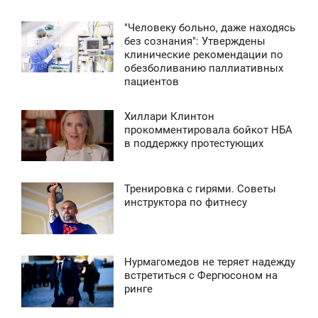
0
"Человеку больно, даже находясь
0:27
без сознания": Утверждены
3 355
клинические рекомендации по
ЕТВЕРГ
обезболиванию паллиативных
пациентов
0
Хиллари Клинтон
2 853
2:11
прокомментировала бойкот НБА
в поддержку протестующих
ПОНЕДЕЛЬНИК
0
Тренировка с гирями. Советы
1:39
инструктора по фитнесу
6 367
УББОТА
0
Нурмагомедов не теряет надежду
2:11
встретиться с Фергюсоном на
4 351
ринге
ТОРНИК